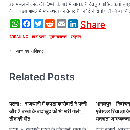
इस मामले में कोर्ट की टिप्प्णी के बारे में जानकारी देते हुए याचिकाकर्ता 
के जज इस मामले में मध्यस्थता को तैयार हैं | कोर्ट ने दोनों पक्षों को ब
WhatsApp
Facebook
Twitter
Reddit
Email
LinkedIn
Share
BREAKING
ताजा खबर
मुख्य समाचार
राष्ट्रीय
Post
⟵
आज का राशिफल
navigation
Related Posts
पटना :- राजधानी में कपड़ा कारोबारी ने पत्नी
भागलपुर – निर्वाच
और 2 बच्चों के बाद खुद को भी मारी गोली,
एंबेसडर रिचा झा के 
तीन की मौत
मतदाता जागरूकता
पटना :- राजधानी पटना के कोतवाली थाना के
रूचि कुमारी, भागलपु