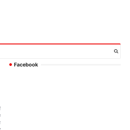
Facebook
ं
े
ल
े