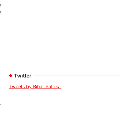
ं
ं
⟶
Twitter
Tweets by Bihar Patrika
ा