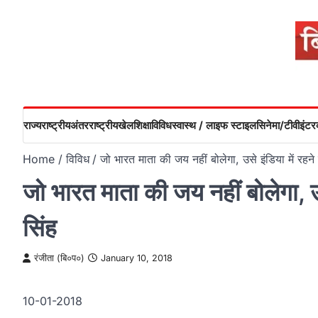
Skip
to
content
राज्य
राष्ट्रीय
अंतरराष्ट्रीय
खेल
शिक्षा
विविध
स्वास्थ / लाइफ स्टाइल
सिनेमा/टीवी
इंटरव
Home
विविध
जो भारत माता की जय नहीं बोलेगा, उसे इंडिया में रहन
जो भारत माता की जय नहीं बोलेगा, उ
सिंह
रंजीता (बि०प०)
January 10, 2018
10-01-2018