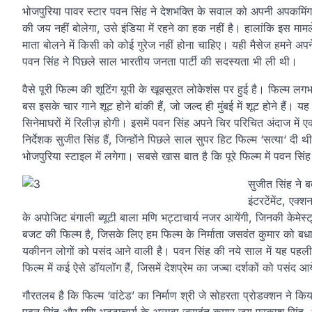
भोजपुरिया पावर स्‍टार पवन सिंह ने देशभक्ति के सवाल को अपनी अपकमिंग 
की जय नहीं बोलेगा, उसे इंडिया में रहने का हक नहीं है। ह
ालांकि इस मामल
माता बोलने में किसी को कोई गुरेज नहीं होना चाहिए। यही मैसेज हमने अपने इ
पवन सिंह ने पिछले साल भारतीय जनता पार्टी की सदस्‍यता भी ली थी।
वैसे पूरी फिल्‍म की शूटिंग यूपी के खूबसूरत लोकेशंस पर हुई है। फिल्‍म लगभ
बस इसके चार गाने शूट होने बांकी हैं, जो जल्‍द ही मुंबई में शूट होने हैं। यह 
सिनेमाघरों में रिलीज़ होगी। इसमें पवन सिंह अपने चिर परिचित अंदाज में ए
निर्देशक सुजीत सिंह हैं, जिन्‍होंने पिछले साल सुपर हिट फिल्‍म ‘सत्‍या‘ 
भोजपुरिया स्‍टाइल में लगेगा। सबसे खास बात है कि पूरे फिल्‍म में पवन स
सुजीत सिंह ने 
इंटरटेंमेंट, एक
के अपोजिट बंगाली ब्‍यूटी बाला मणि भट्टाचार्य नजर आयेंगी, जिनकी केमेस्‍ट
बजट की फिल्‍म है, जिसके लिए हम फिल्‍म के निर्माता जसवंत कुमार को बधाई 
यकीनन लोगों को पसंद आने वाली है। पवन सिंह की नये साल में यह पहली 
फिल्‍म में कई ऐसे डॉयलॉग हैं, जिसमें देशप्रेम का जज्‍बा दर्शकों को पसंद 
गौरतलब है कि फिल्‍म ‘वांटेड’ का निर्माण श्री जे सोहरता प्रोडक्‍शन ने कि