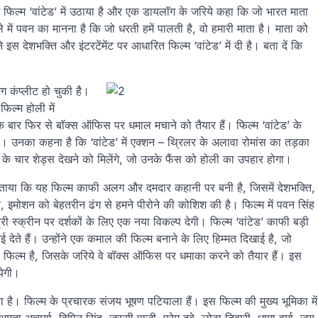
फिल्‍म ‘वांटेड’ में उठाया है और एक डायलॉग के जरिये कहा कि जो भारत माता
े में पवन का मानना है कि जो धरती हमें पालती है, वो हमारी माता है। माता को
स देशभक्ति और इंटरटेंमेंट पर आधारित फिल्‍म ‘वांटेड’ में दी है। बता दें‍ कि
ग कंप्‍लीट हो चुकी है।
फिल्‍म होली में
क बार फिर से बॉक्‍स ऑफिस पर धमाल मचाने को तैयार हैं। फिल्‍म ‘वांटेड’ के
दी थी। उनका कहना है कि ‘वांटेड’ में एक्‍शन – थ्रिलर के अलावा रोमांस का तड़का
िंह के चार शेड्स देखने को मिलेंगे, जो उनके फैंस को होली का उपहार होगा।
बताया कि यह फिल्‍म काफी अलग और दमदार कहानी पर बनी है, जिसमें देशभक्ति,
्‍शन, इमोशन को बेहतरीन ढंग से हमने पीरोने की कोशिश की है। फिल्‍म में पवन सिंह
्री स्‍क्रीन पर दर्शकों के लिए एक नया विकल्‍प देगी। फिल्‍म ‘वांटेड’ काफी बड़ी
देते हैं। उन्‍होंने एक कमाल की फिल्‍म बनाने के लिए हिम्‍मत दिखाई है, जो
फिल्‍म है, जिसके जरिये वे बॉक्‍स ऑफिस पर धमाका करने को तैयार हैं। इस
आयेगी।
या है। फिल्‍म के प्रचारक संजय भूषण पटियाला हैं। इस फिल्‍म की मुख्‍य भूमिका में