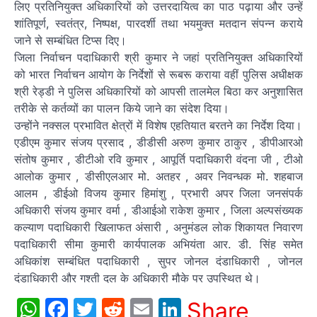
लिए प्रतिनियुक्त अधिकारियों को उत्तरदायित्व का पाठ पढ़ाया और उन्हें
शांतिपूर्ण, स्वतंत्र, निष्पक्ष, पारदर्शी तथा भयमुक्त मतदान संपन्न कराये
जाने से सम्बंधित टिप्स दिए।
जिला निर्वाचन पदाधिकारी श्री कुमार ने जहां प्रतिनियुक्त अधिकारियों
को भारत निर्वाचन आयोग के निर्देशों से रूबरू कराया वहीं पुलिस अधीक्षक
श्री रेड्डी ने पुलिस अधिकारियों को आपसी तालमेल बिठा कर अनुशासित
तरीके से कर्तव्यों का पालन किये जाने का संदेश दिया।
उन्होंने नक्सल प्रभावित क्षेत्रों में विशेष एहतियात बरतने का निर्देश दिया।
एडीएम कुमार संजय प्रसाद , डीडीसी अरुण कुमार ठाकुर , डीपीआरओ
संतोष कुमार , डीटीओ रवि कुमार , आपूर्ति पदाधिकारी वंदना जी , टीओ
आलोक कुमार , डीसीएलआर मो. अतहर , अवर निवन्धक मो. शहबाज
आलम , डीईओ विजय कुमार हिमांशु , प्रभारी अपर जिला जनसंपर्क
अधिकारी संजय कुमार वर्मा , डीआईओ राकेश कुमार , जिला अल्पसंख्यक
कल्याण पदाधिकारी खिलाफत अंसारी , अनुमंडल लोक शिकायत निवारण
पदाधिकारी सीमा कुमारी कार्यपालक अभियंता आर. डी. सिंह समेत
अधिकांश सम्बंधित पदाधिकारी , सुपर जोनल दंडाधिकारी , जोनल
दंडाधिकारी और गश्ती दल के अधिकारी मौके पर उपस्थित थे।
WhatsApp
Facebook
Twitter
Reddit
Email
LinkedIn
Share