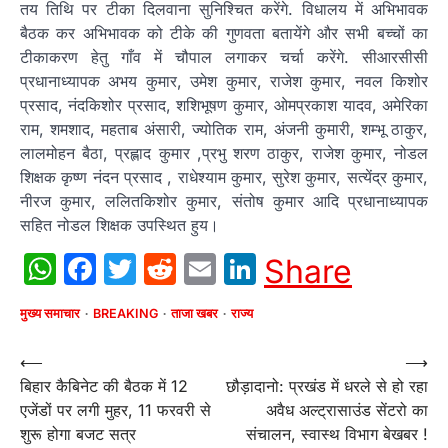
तय तिथि पर टीका दिलवाना सुनिश्चित करेंगे. विधालय में अभिभावक
बैठक कर अभिभावक को टीके की गुणवता बतायेंगे और सभी बच्चों का
टीकाकरण हेतु गाँव में चौपाल लगाकर चर्चा करेंगे. सीआरसीसी
प्रधानाध्यापक अभय कुमार, उमेश कुमार, राजेश कुमार, नवल किशोर
प्रसाद, नंदकिशोर प्रसाद, शशिभूषण कुमार, ओमप्रकाश यादव, अमेरिका
राम, शमशाद, महताब अंसारी, ज्योतिक राम, अंजनी कुमारी, शम्भू ठाकुर,
लालमोहन बैठा, प्रह्लाद कुमार ,प्रभु शरण ठाकुर, राजेश कुमार, नोडल
शिक्षक कृष्ण नंदन प्रसाद , राधेश्याम कुमार, सुरेश कुमार, सत्येंद्र कुमार,
नीरज कुमार, ललितकिशोर कुमार, संतोष कुमार आदि प्रधानाध्यापक
सहित नोडल शिक्षक उपस्थित हुय।
WhatsApp
Facebook
Twitter
Reddit
Email
LinkedIn
Share
मुख्य समाचार
BREAKING
ताजा खबर
राज्य
Post
⟵
⟶
बिहार कैबिनेट की बैठक में 12
छौड़ादानो: प्रखंड में धरले से हो रहा
navigation
एजेंडों पर लगी मुहर, 11 फरवरी से
अवैध अल्ट्रासाउंड सेंटरो का
शुरू होगा बजट सत्र
संचालन, स्वास्थ विभाग बेखबर !