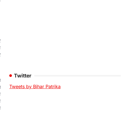
ा
र
ल
र
Twitter
ि
Tweets by Bihar Patrika
े
ी
ी
ै