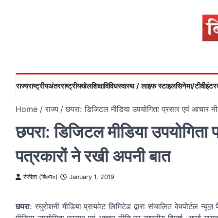
Skip
to
content
राज्य
राष्ट्रीय
अंतरराष्ट्रीय
खेल
शिक्षा
विविध
स्वास्थ / लाइफ स्टाइल
सिनेमा/टीवी
इंटरव
Home
राज्य
छपरा: डिजिटल मीडिया उपयोगिता प्रसार एवं आचार नीत
छपरा: डिजिटल मीडिया उपयोगिता प्
पत्रकारों ने रखी अपनी बात
रंजीता (बि०प०)
January 1, 2019
छपरा
: रघुरोशनी मीडिया प्रायवेट लिमिटेड द्वारा संचालित वेबपोर्टल न