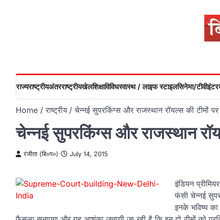
Skip
to
content
राज्य
राष्ट्रीय
अंतरराष्ट्रीय
खेल
शिक्षा
विविध
स्वास्थ / लाइफ स्टाइल
सिनेमा/टीवी
इंटरव
Home
राष्ट्रीय
चेन्नई सुपरकिंग्स और राजस्थान रॉयल्स की टीमों 
चेन्नई सुपरकिंग्स और राजस्थान रॉ
रंजीता (बि०प०)
July 14, 2015
इंडियन प्रीमियर
फंसी चेन्नई सु
इनके भविष्य का
फैसला सुनाएगा और यह आशंका जतायी जा रही है कि इन दो टीमों को प्रत