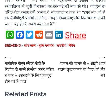
विपक्षी नेताओं ने कई स्थानों पर स्ट्रांगरूम से ईवीएम के कथित
स्थानांतरण से जुड़ी शिकायतों पर कार्रवाई की मांग की थी। कांग्रेस के
वरिष्ठ नेता गुलाम नबी आजाद ने संवाददाताओं कहा था ‘‘हमनें मांग की है
कि वीवीपीएटी पर्चियों का मिलान पहले किया जाए और फिर मतगणना की
जाए। यह हमारी सबसे बड़ी मांग हैं.”।
WhatsApp
Facebook
Twitter
Reddit
Email
LinkedIn
Share
BREAKING
ताजा खबर
मुख्य समाचार
राष्ट्रीय
विविध
Post
⟵
⟶
बायोपिक पीएम नरेंद्र मोदी के
कमल की कलम से – आइये आज
navigation
रिलीज से पहले निर्माता आनंद पंडित
चलते तुगलकाबाद के किले की सैर
ने कहा – इंडस्ट्री के लिए एकजुट
को
होने का है वक्त
Related Posts