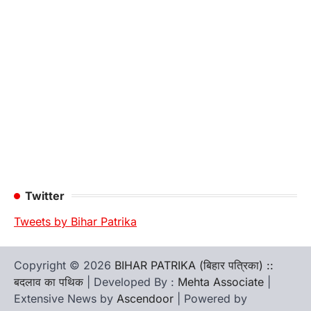
Twitter
Tweets by Bihar Patrika
Copyright © 2026
BIHAR PATRIKA (बिहार पत्रिका) ::
बदलाव का पथिक
| Developed By :
Mehta Associate
|
Extensive News by
Ascendoor
| Powered by