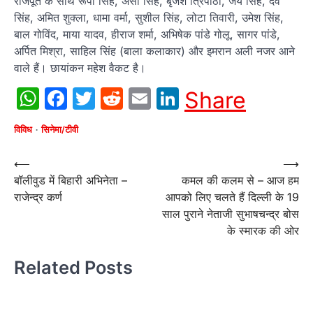
राजपूत के साथ रूपा सिंह, अर्सी सिंह, बृजेश त्रिपाठी, जय सिंह, देव
सिंह, अमित शुक्‍ला, धामा वर्मा, सुशील सिंह, लोटा तिवारी, उमेश सिंह,
बाल गोविंद, माया यादव, हीराज शर्मा, अभिषेक पांडे गोलू, सागर पांडे,
अर्पित मिश्रा, साहिल सिंह (बाला कलाकार) और इमरान अली नजर आने
वाले हैं। छायांकन महेश वैकट है।
WhatsApp
Facebook
Twitter
Reddit
Email
LinkedIn
Share
विविध
सिनेमा/टीवी
Post
⟵
⟶
बॉलीवुड में बिहारी अभिनेता –
कमल की कलम से – आज हम
navigation
राजेन्द्र कर्ण
आपको लिए चलते हैं दिल्ली के 19
साल पुराने नेताजी सुभाषचन्द्र बोस
के स्मारक की ओर
Related Posts