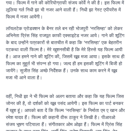
गया। फिल्‍म में गाने की कोरियोग्राफी संजय कोर्वे ने की है। इस फिल्‍म में
लूलिया गर्ल निधी झा भी नजर आने वाली हैं। निधी झा गेस्‍ट एपीयरेंस में
फिल्‍म में नजर आयेंगी। ‍
लॉयलटेक प्रोडक्शन के बैनर तले बन रही भोजपुरी ‘नरसिम्‍हा’ को लेकर
अभिनेता प्रिंस सिंह राजपूत काफी एक्‍साइटेड नजर आये। गाने की शूटिंग
के बाद उन्‍होंने पत्रकारों से बातचीत में कहा कि ‘नरसिम्‍हा’ एक बेहतरीन
पटकथा वाली फिल्‍म है। मेरे खुशनसीबी है कि मेरे हिस्‍से यह फिल्‍म आयी
है। आज हमने गाने की शूटिंग की, जिसमें खूब मजा आया। इसके साथ ही
फिल्‍म का मुहूर्त भी संपन्‍न हो गया। जल्‍द ही हम इसकी शूटिंग में बिजी हो
जायेंगे। सुजीत सिंह अच्‍छे निर्देशक हैं। उनके साथ काम करने में खूब
मजा भी आने वाला है।
वहीं, निधी झा ने भी फिल्‍म को अलग बताया और कहा कि यह फिल्‍म जिस
जोनर की है, वो दर्शकों को खूब पसंद आयेगी। इस फिल्‍म का पार्ट बनकर
मैं खुश हूं। आपको बता दें कि फिल्‍म ‘नरसिम्‍हा’ के निर्माता एम ए खान और
रमेश यादव हैं। फिल्‍म की कहानी वीरू ठाकुर ने लिखी है। पीआरओ
संजय भूषण पटियाला हैं। संगीतकार ओम ओझा हैं। फिल्‍म में प्रिंस सिंह