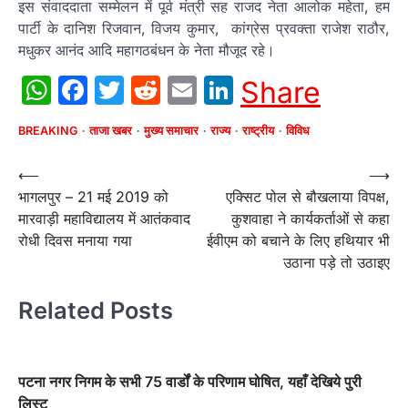
इस संवाददाता सम्‍मेलन में पूर्व मंत्री सह राजद नेता आलोक महेता, हम
पार्टी के दानिश रिजवान, विजय कुमार, कांग्रेस प्रवक्‍ता राजेश राठौर,
मधुकर आनंद आदि महागठबंधन के नेता मौजूद रहे।
WhatsApp
Facebook
Twitter
Reddit
Email
LinkedIn
Share
BREAKING
ताजा खबर
मुख्य समाचार
राज्य
राष्ट्रीय
विविध
Post
⟵
⟶
भागलपुर – 21 मई 2019 को
एक्सिट पोल से बौखलाया विपक्ष,
navigation
मारवाड़ी महाविद्यालय में आतंकवाद
कुशवाहा ने कार्यकर्ताओं से कहा
रोधी दिवस मनाया गया
ईवीएम को बचाने के लिए हथियार भी
उठाना पड़े तो उठाइए
Related Posts
पटना नगर निगम के सभी 75 वार्डों के परिणाम घोषित, यहाँ देखिये पुरी
लिस्ट