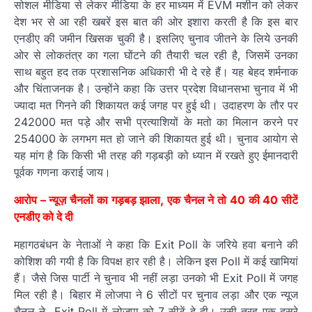
सोशल मीडिया से लेकर मीडिया के हर माध्यम में EVM मशीन को लेकर
देश भर से आ रही खबरें इस बात की ओर इशारा करती है कि इस बार
एनडीए की जमीन खिसक चुकी है। इसलिए चुनाव जीतने के लिये उनकी
ओर से लोकतंत्र का गला घोंटने की तैयारी चल रही है, जिसमें उनका
साथ बहुत हद तक प्रशासनिक अधिकारी भी दे रहे हैं। यह बेहद शर्मनाक
और चिंताजनक है। उन्‍होंने कहा कि उत्तर प्रदेश विधानसभा चुनाव में भी
ज्यादा मत गिनने की शिकायत कई जगह पर हुई थी। उदाहरण के तौर पर
242000 मत पड़े और सभी प्रत्याशियों के मतो का मिलान करने पर
254000 के लगभग मत हो जाने की शिकायत हुई थी। चुनाव आयोग से
यह मांग है कि किसी भी तरह की गड़बड़ी को ध्यान में रखते हुए ईमानदारी
पूर्वक गणना कराई जाय।
आरोप – न्यूज़ चैनलों का गड़बड़ झाला, एक चैनल ने तो 40 की 40 सीटें
एनडीए को दे दी
महागठबंधन के नेताओं ने कहा कि Exit Poll के जरिये हवा बनाने की
कोशिश की गयी है कि विपक्ष हार रही है। लेकिन इस Poll में कई खामियां
हैं। जैसे जिस पार्टी ने चुनाव भी नहीं लड़ा उनको भी Exit Poll में जगह
मिल रही है। बिहार में लोजपा ने 6 सीटों पर चुनाव लड़ा और एक न्‍यूज
चैनल ने Exit Poll में लोजपा को 7 सीटें दे दी। उसी तरह एक दूसरे