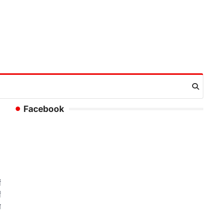
Facebook
ं
ं
े