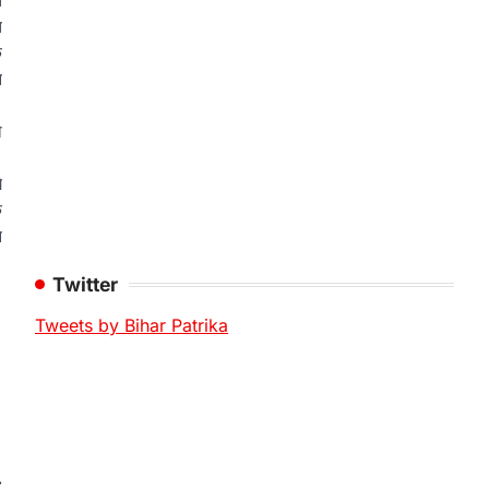
त
त
क
न
ो
े
े
न
Twitter
Tweets by Bihar Patrika
⟶