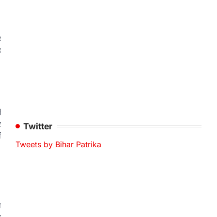
ै
ह
ं
र
Twitter
ं
Tweets by Bihar Patrika
ा