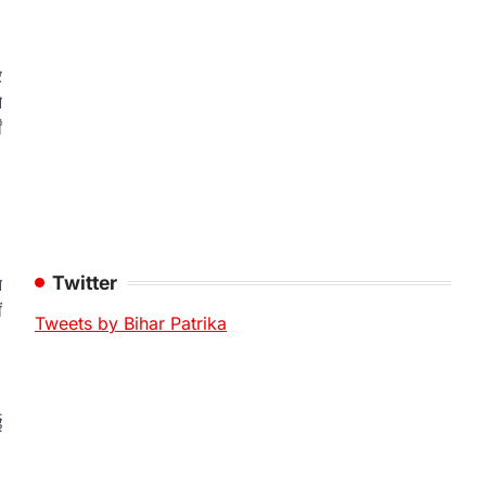
े
ओ
ँ
Twitter
न
ं
Tweets by Bihar Patrika
ई