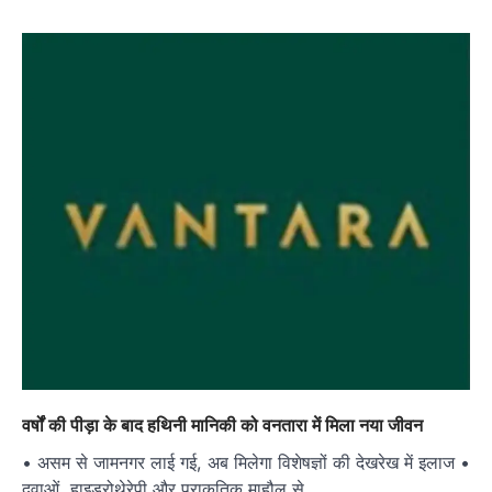
वर्षों की पीड़ा के बाद हथिनी मानिकी को वनतारा में मिला नया जीवन
• असम से जामनगर लाई गई, अब मिलेगा विशेषज्ञों की देखरेख में इलाज •
दवाओं, हाइड्रोथेरेपी और प्राकृतिक माहौल से…