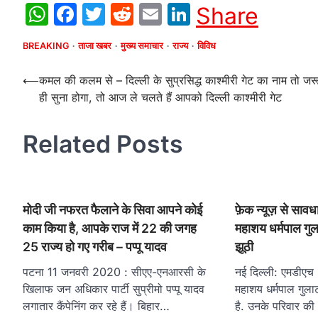
WhatsApp
Facebook
Twitter
Reddit
Email
LinkedIn
Share
BREAKING
ताजा खबर
मुख्य समाचार
राज्य
विविध
Post
⟵
कमल की कलम से – दिल्ली के सुप्रसिद्ध काश्मीरी गेट का नाम तो जर
ही सुना होगा, तो आज ले चलते हैं आपको दिल्ली काश्मीरी गेट
navigation
Related Posts
मोदी जी नफरत फैलाने के सिवा आपने कोई
फ़ेक न्यूज़ से साव
काम किया है, आपके राज में 22 की जगह
महाशय धर्मपाल गु
25 राज्य हो गए गरीब – पप्पू यादव
झूठी
पटना 11 जनवरी 2020 : सीएए-एनआरसी के
नई दिल्ली: एमडीए
खिलाफ जन अधिकार पार्टी सुप्रीमो पप्पू यादव
महाशय धर्मपाल गुल
लगातार कैंपेनिंग कर रहे हैं। बिहार…
है. उनके परिवार क