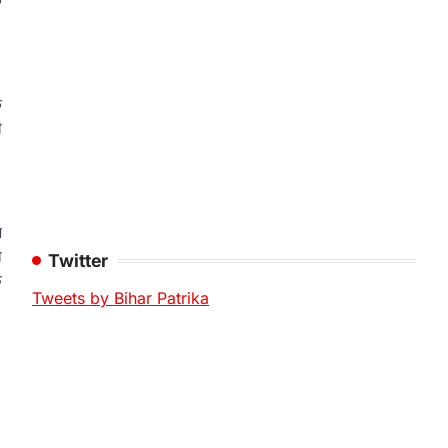
े
क
ी
ज
ो
Twitter
फ
Tweets by Bihar Patrika