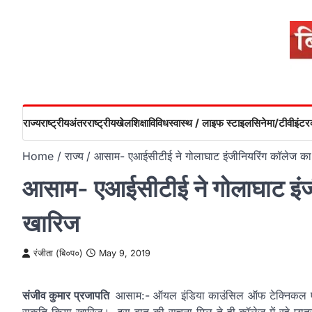
Skip
to
content
राज्य
राष्ट्रीय
अंतरराष्ट्रीय
खेल
शिक्षा
विविध
स्वास्थ / लाइफ स्टाइल
सिनेमा/टीवी
इंटरव
Home
राज्य
आसाम- एआईसीटीई ने गोलाघाट इंजीनियरिंग कॉलेज का
आसाम- एआईसीटीई ने गोलाघाट इंजी
खारिज
रंजीता (बि०प०)
May 9, 2019
संजीव कुमार प्रजापति
आसाम:- ऑयल इंडिया काउंसिल ऑफ टेक्निकल एडूके