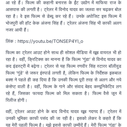
आ रहे हैं। फिल्‍म की कहानी बनारस के ईंट उद्योग में माफिया राज के
आसपास की लगती है। ट्रेलर में विनोद यादव का जलवा सर चढ़कर बोल
रहा है। वे इस फिल्‍म से डेब्‍यू कर रहे हैं। उनके अपोजिट इस फिल्‍म में
भोजपुरी की हॉट केक अंजना सिंह हैं। ट्रेलर अंजना सिंह भी काफी अलग
नजर आयी हैं।
लिंक : https://youtu.be/TONSEP4YI_o
फिल्‍म का ट्रेलर आउट होने साथ ही सोशल मीडिया में खूब वायरल भी हो
रहा है। वहीं, क्रिटिक्‍स का मानना है कि फिल्‍म ‘गुंडा’ से विनोद यादव का
कद इंडस्‍ट्री में बढ़ेगा। ट्रेलर से यह फिल्‍म रणवीर सिंह स्‍टारर बॉलीवुड
फिल्‍म ‘गुंडे’ से जरूर इंस्‍पार्ड लगती है, लेकिन फिल्‍म के निर्देशक इकबाल
बक्‍श ने पहले ही कह दिया है कि उनकी फिल्‍म पूरी तरह से अलग और नये
कंसेप्‍ट वाली है। वहीं, फिल्‍म के गाने और संवाद बेहद कम्‍यूनिकेटिव लग
रहे हैं, जिसका फायदा फिल्‍म को मिल सकता है। फिल्‍म वैसे जून में
रिलीज होगी।
वहीं, ट्रेलर आउट होने के बाद विनोद यादव खूब गदगद हैं। ट्रेलर में
उनकी भूमिका काफी पसंद की जा रही है। इसको लेकर वे कहते हैं कि
यह मेरी पहली फिल्‍म है। मुझे इससे काफी उम्‍मीदें हैं। मेरी फिल्‍म ‘गुंडा’ के