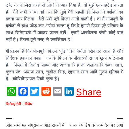
ट्रेलर को जिस तरह से लोगों ने प्‍यार दिया है, वो मुझे एक्‍साइटेड करता
है। मैंने कभी सोचा नहीं था कि मुझे मेरी पहली ही फिल्‍म में दर्शकों का
इतना प्‍यार मिलेगा। वैसे अभी पूरी फिल्‍म आनी बांकी हैं। तो मैं भोजपुरी के
दर्शकों से हाथ जोड़ कर अपील करता हूं कि वे हमारी फिल्‍म पूरे परिवार के
साथ सिनेमाघरों में जाकर जरूर देखें। इसमें अश्‍लीलता जैसी कोई बात
नहीं है। फिल्‍म पूरी तरह से कमर्सियल है।
गौरतलब है कि भोजपुरी फिल्‍म ‘गुंडा’ के निर्माता सिकंदर खान हैं और
निर्देशक इकबाल बक्‍श। जबकि फिल्‍म के पीआरओ संजय भूषण पटियाला
हैं। फिल्‍म में विनोद यादव और अंजना सिंह के अलावा सिकंदर खान,
गुंजन पंत, अयाज खान, सुशील सिंह, एहसान खान आदि मुख्‍य भूमिका में
हैं। कोरियोग्राफर रिकी गुप्‍ता है।
WhatsApp
Facebook
Twitter
Reddit
Email
LinkedIn
Share
सिनेमा/टीवी
विविध
Post
⟵
⟶
लोकसभा महासंग्राम – आठ राज्यों में
कनक पांडेय के जन्मदिन पर लगा
navigation